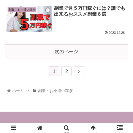
副業で月５万円稼ぐには？誰でも
副業・お小遣い稼ぎ
出来るおススメ副業６選
2023.12.28
次のページ
1
2
ホーム
副業・お小遣い稼ぎ
Copyright © 2023 mommy's lifestyle All Rights Reserved.