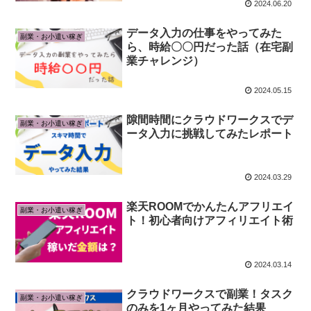
2024.06.20
データ入力の仕事をやってみた
副業・お小遣い稼ぎ
ら、時給〇〇円だった話（在宅副
業チャレンジ）
2024.05.15
隙間時間にクラウドワークスでデ
副業・お小遣い稼ぎ
ータ入力に挑戦してみたレポート
2024.03.29
楽天ROOMでかんたんアフリエイ
副業・お小遣い稼ぎ
ト！初心者向けアフィリエイト術
2024.03.14
クラウドワークスで副業！タスク
副業・お小遣い稼ぎ
のみを1ヶ月やってみた結果