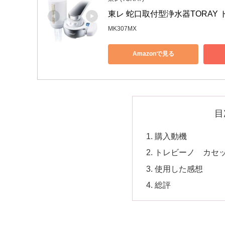
東レ 蛇口取付型浄水器TORAY ト
MK307MX
Amazonで見る
目
購入動機
トレビーノ カセッ
使用した感想
総評