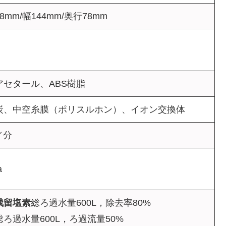
8mm/幅144mm/奥行78mm
アセタール、ABS樹脂
炭、中空糸膜（ポリスルホン）、イオン交換体
L／分
a
残留塩素
総ろ過水量600L，除去率80%
総ろ過水量600L，ろ過流量50%