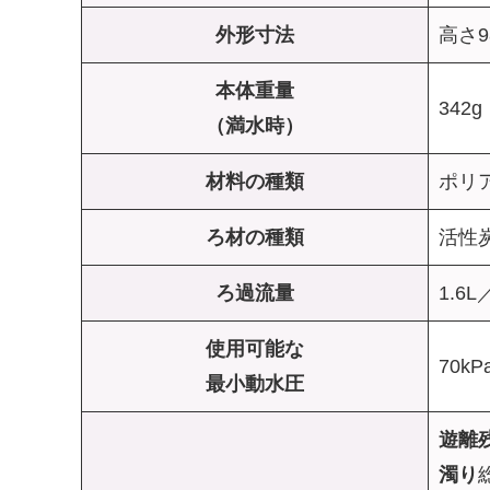
外形寸法
高さ9
本体重量
342g
（満水時）
材料の種類
ポリ
ろ材の種類
活性
ろ過流量
1.6
使用可能な
70kP
最小動水圧
遊離
濁り