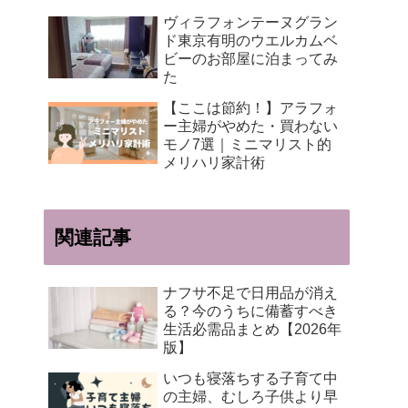
ヴィラフォンテーヌグラン
ド東京有明のウエルカムベ
ビーのお部屋に泊まってみ
た
【ここは節約！】アラフォ
ー主婦がやめた・買わない
モノ7選｜ミニマリスト的
メリハリ家計術
関連記事
ナフサ不足で日用品が消え
る？今のうちに備蓄すべき
生活必需品まとめ【2026年
版】
いつも寝落ちする子育て中
の主婦、むしろ子供より早