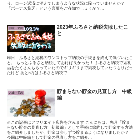
り、ローン返済に消えてしまうような状況に陥っていませんか？
「ボーナス貧乏」という言葉をご存知でしょうか？...
2023年ふるさと納税失敗したこ
お金・節約
と
昨日、ふるさと納税のワンストップ納税の手続きを終えて気づいたこ
と。 もっとふるさと納税しておけば良かった！ ふるさと納税で返礼
品をたくさんもらっていたのでギリギリまで納税していたつもりだっ
たけど あと5万はふるさと納税で...
貯まらない貯金の見直し方 中級
お金・節約
編
※この記事はアフリエイト広告を含みます こんにちは、先月「貯ま
らない貯金の見直し方 初級編」として手軽に節約して貯金する方法
をご紹介しましたが、貯金は少しずつ貯まるようになりましたか？
今回は中級編として貯金の見直し方をご紹介...