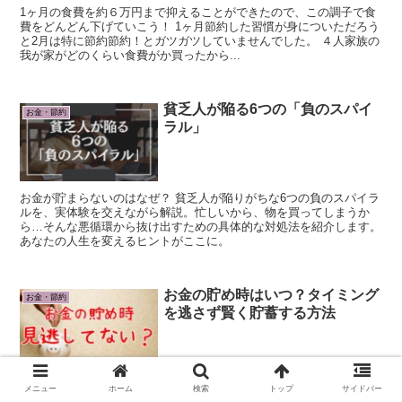
1ヶ月の食費を約６万円まで抑えることができたので、この調子で食
費をどんどん下げていこう！ 1ヶ月節約した習慣が身についただろう
と2月は特に節約節約！とガツガツしていませんでした。 ４人家族の
我が家がどのくらい食費がか買ったから...
貧乏人が陥る6つの「負のスパイ
お金・節約
ラル」
お金が貯まらないのはなぜ？ 貧乏人が陥りがちな6つの負のスパイラ
ルを、実体験を交えながら解説。忙しいから、物を買ってしまうか
ら…そんな悪循環から抜け出すための具体的な対処法を紹介します。
あなたの人生を変えるヒントがここに。
お金の貯め時はいつ？タイミング
お金・節約
を逃さず賢く貯蓄する方法
人生の中でお金を貯めるべきタイミングはいつでしょうか？ 子供が
メニュー
ホーム
検索
トップ
サイドバー
生まれる前、子供が小さい頃、そして子供が独立した後。 この3つの