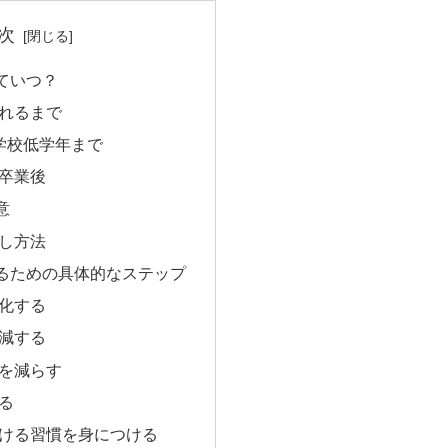
次
ていつ？
れるまで
学校低学年まで
卒業後
意
し方法
るための具体的なステップ
化する
減する
を減らす
る
ける習慣を身につける