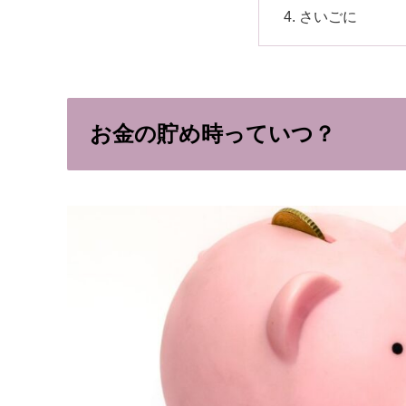
さいごに
お金の貯め時っていつ？