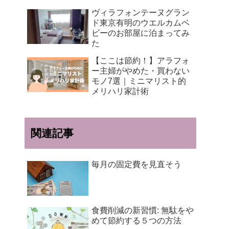
ヴィラフォンテーヌグラン
ド東京有明のウエルカムベ
ビーのお部屋に泊まってみ
た
【ここは節約！】アラフォ
ー主婦がやめた・買わない
モノ7選｜ミニマリスト的
メリハリ家計術
関連記事
毎月の固定費を見直そう
食費削減の新習慣: 無駄をや
めて節約する５つの方法