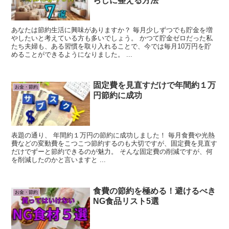
らしに整える方法
あなたは節約生活に興味がありますか？ 毎月少しずつでも貯金を増
やしたいと考えている方も多いでしょう。 かつて貯金ゼロだった私
たち夫婦も、ある習慣を取り入れることで、今では毎月10万円を貯
めることができるようになりました。 ...
固定費を見直すだけで年間約１万
お金・節約
円節約に成功
表題の通り、 年間約１万円の節約に成功しました！ 毎月食費や光熱
費などの変動費をこつこつ節約するのも大切ですが、固定費を見直す
だけでずーと節約できるのが魅力。 そんな固定費の削減ですが、何
を削減したのかと言いますと ...
食費の節約を極める！避けるべき
お金・節約
NG食品リスト5選