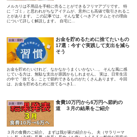
メルカリは不用品を手軽に売ることができるフリマアプリです。 特
に「ゴミ」と思われがちなアイテムが、意外にも高値で取引されるこ
とがあります。 この記事では、そんな驚くべきアイテムとその理由
について詳しく解説します。 自宅に...
お金を貯めるために捨てたいもの
お金・節約
17選：今すぐ実践して支出を減ら
そう
お金を貯めたいけれど、なかなかうまくいかない…。 そんな風に感
じている方は、無駄な支出が原因かもしれません。 実は、日常生活
の中で「捨てる」ことで節約できるものがたくさんあります。 今回
は、お金を貯めるために捨てるべき1...
食費10万円から6万円へ節約の
お金・節約
道 ３月の結果をご紹介
３月の食費のご紹介。 まずは我が家の紹介から。 夫（サラリーマ