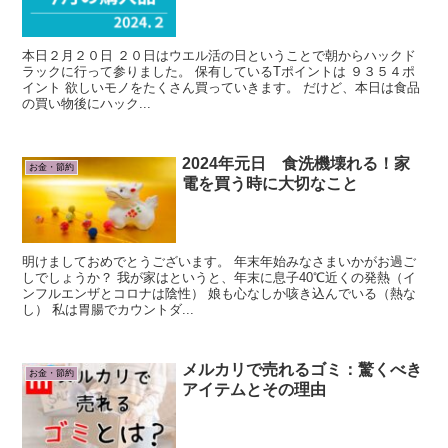
本日２月２０日 ２０日はウエル活の日ということで朝からハックド
ラックに行って参りました。 保有しているTポイントは ９３５４ポ
イント 欲しいモノをたくさん買っていきます。 だけど、本日は食品
の買い物後にハック...
2024年元日 食洗機壊れる！家
お金・節約
電を買う時に大切なこと
明けましておめでとうございます。 年末年始みなさまいかがお過ご
しでしょうか？ 我が家はというと、年末に息子40℃近くの発熱（イ
ンフルエンザとコロナは陰性） 娘も心なしか咳き込んでいる（熱な
し） 私は胃腸でカウントダ...
メルカリで売れるゴミ：驚くべき
お金・節約
アイテムとその理由