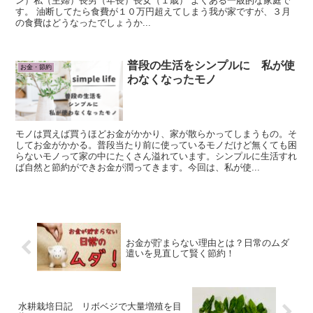
ン）私（主婦）長男（年長）長女（１歳） よくある一般的な家庭で
す。 油断してたら食費が１０万円超えてしまう我が家ですが、３月
の食費はどうなったでしょうか...
普段の生活をシンプルに 私が使
お金・節約
わなくなったモノ
モノは買えば買うほどお金がかかり、家が散らかってしまうもの。そ
してお金がかかる。普段当たり前に使っているモノだけど無くても困
らないモノって家の中にたくさん溢れています。シンプルに生活すれ
ば自然と節約ができお金が潤ってきます。今回は、私が使...
お金が貯まらない理由とは？日常のムダ
遣いを見直して賢く節約！
水耕栽培日記 リボベジで大量増殖を目