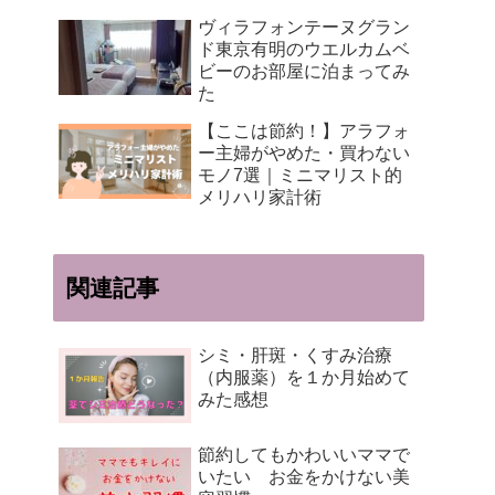
ヴィラフォンテーヌグラン
ド東京有明のウエルカムベ
ビーのお部屋に泊まってみ
た
【ここは節約！】アラフォ
ー主婦がやめた・買わない
モノ7選｜ミニマリスト的
メリハリ家計術
関連記事
シミ・肝斑・くすみ治療
（内服薬）を１か月始めて
みた感想
節約してもかわいいママで
いたい お金をかけない美