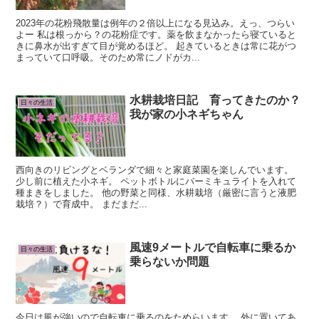
2023年の花粉飛散量は例年の２倍以上になる見込み。えっ、つらい
よー 私は根っから？の花粉症です。薬を飲まなかったら寝ていると
きに鼻水が出すぎて目が覚めるほど。 起きているときは常に花がつ
まっていて口呼吸。そのため常にノドがカ...
水耕栽培日記 育ってきたのか？
日々の生活
我が家の小ネギちゃん
西向きのリビングとベランダで細々と家庭菜園を楽しんでいます。
少し前に植えた小ネギ。 ペットボトルにバーミキュライトを入れて
種まきをしました。 他の野菜と同様、水耕栽培（厳密に言うと液肥
栽培？）で育成中。 まだまだ...
風速9メートルで自転車に乗るか
日々の生活
乗らないか問題
今日は風が強いので自転車に乗るのをためらいます。 外に置いてあ