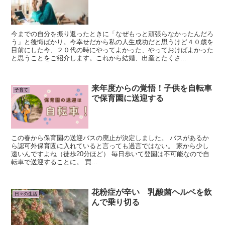
今までの自分を振り返ったときに「なぜもっと頑張らなかったんだろ
う」と後悔ばかり。今幸せだから私の人生成功だと思うけど４０歳を
目前にした今、２０代の時にやってよかった、やっておけばよかった
と思うことをご紹介します。これから結婚、出産とたくさ...
来年度からの覚悟！子供を自転車
子育て
で保育園に送迎する
この春から保育園の送迎バスの廃止が決定しました。 バスがあるか
ら認可外保育園に入れていると言っても過言ではない。 家から少し
遠いんですよね（徒歩20分ほど） 毎日歩いて登園は不可能なので自
転車で送迎することに。 買...
花粉症が辛い 乳酸菌ヘルベを飲
日々の生活
んで乗り切る