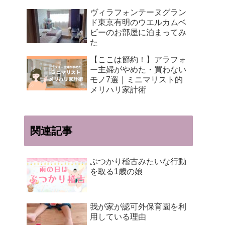
ヴィラフォンテーヌグラン
ド東京有明のウエルカムベ
ビーのお部屋に泊まってみ
た
【ここは節約！】アラフォ
ー主婦がやめた・買わない
モノ7選｜ミニマリスト的
メリハリ家計術
関連記事
ぶつかり稽古みたいな行動
を取る1歳の娘
我が家が認可外保育園を利
用している理由