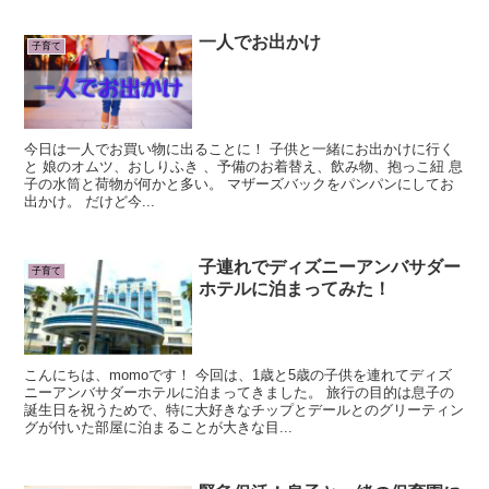
一人でお出かけ
子育て
今日は一人でお買い物に出ることに！ 子供と一緒にお出かけに行く
と 娘のオムツ、おしりふき 、予備のお着替え、飲み物、抱っこ紐 息
子の水筒と荷物が何かと多い。 マザーズバックをパンパンにしてお
出かけ。 だけど今...
子連れでディズニーアンバサダー
子育て
ホテルに泊まってみた！
こんにちは、momoです！ 今回は、1歳と5歳の子供を連れてディズ
ニーアンバサダーホテルに泊まってきました。 旅行の目的は息子の
誕生日を祝うためで、特に大好きなチップとデールとのグリーティン
グが付いた部屋に泊まることが大きな目...