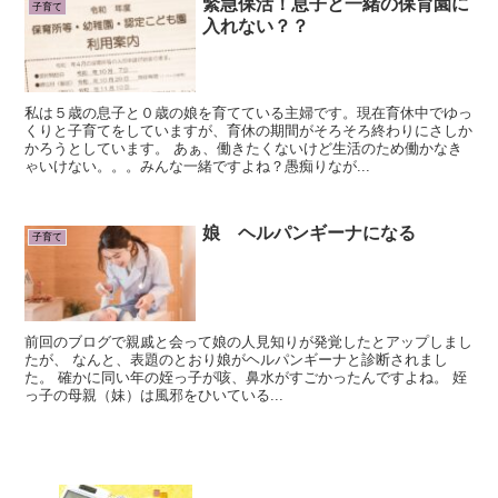
緊急保活！息子と一緒の保育園に
子育て
入れない？？
私は５歳の息子と０歳の娘を育てている主婦です。現在育休中でゆっ
くりと子育てをしていますが、育休の期間がそろそろ終わりにさしか
かろうとしています。 あぁ、働きたくないけど生活のため働かなき
ゃいけない。。。みんな一緒ですよね？愚痴りなが...
娘 ヘルパンギーナになる
子育て
前回のブログで親戚と会って娘の人見知りが発覚したとアップしまし
たが、 なんと、表題のとおり娘がヘルパンギーナと診断されまし
た。 確かに同い年の姪っ子が咳、鼻水がすごかったんですよね。 姪
っ子の母親（妹）は風邪をひいている...