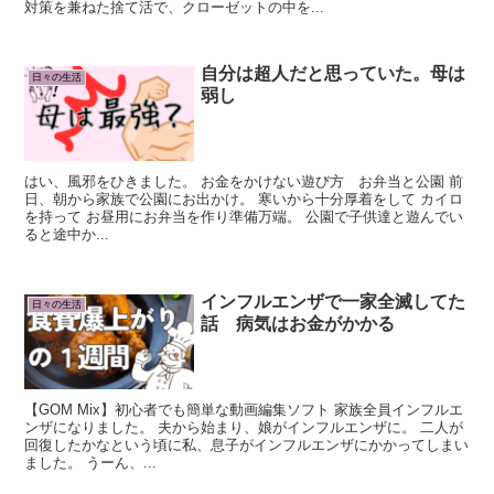
対策を兼ねた捨て活で、クローゼットの中を...
自分は超人だと思っていた。母は
日々の生活
弱し
はい、風邪をひきました。 お金をかけない遊び方 お弁当と公園 前
日、朝から家族で公園にお出かけ。 寒いから十分厚着をして カイロ
を持って お昼用にお弁当を作り準備万端。 公園で子供達と遊んでい
ると途中か...
インフルエンザで一家全滅してた
日々の生活
話 病気はお金がかかる
【GOM Mix】初心者でも簡単な動画編集ソフト 家族全員インフルエ
ンザになりました。 夫から始まり、娘がインフルエンザに。 二人が
回復したかなという頃に私、息子がインフルエンザにかかってしまい
ました。 うーん、...