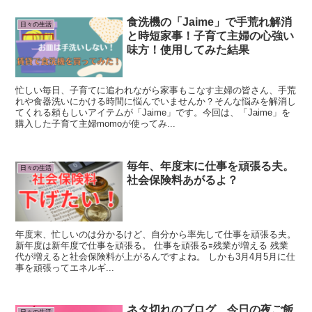
食洗機の「Jaime」で手荒れ解消
日々の生活
と時短家事！子育て主婦の心強い
味方！使用してみた結果
忙しい毎日、子育てに追われながら家事もこなす主婦の皆さん、手荒
れや食器洗いにかける時間に悩んでいませんか？そんな悩みを解消し
てくれる頼もしいアイテムが「Jaime」です。今回は、「Jaime」を
購入した子育て主婦momoが使ってみ...
毎年、年度末に仕事を頑張る夫。
日々の生活
社会保険料あがるよ？
年度末、忙しいのは分かるけど、自分から率先して仕事を頑張る夫。
新年度は新年度で仕事を頑張る。 仕事を頑張る🟰残業が増える 残業
代が増えると社会保険料が上がるんですよね。 しかも3月4月5月に仕
事を頑張ってエネルギ...
ネタ切れのブログ 今日の夜ご飯
日々の生活