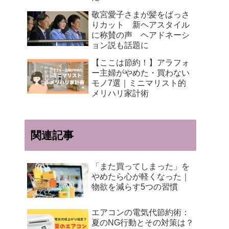
敬宮愛子さまが髪をばっさ
りカット 新ヘアスタイル
に称賛の声 ヘアドネーシ
ョン説も話題に
【ここは節約！】アラフォ
ー主婦がやめた・買わない
モノ7選｜ミニマリスト的
メリハリ家計術
関連記事
「また買ってしまった」を
やめたら心が軽くなった｜
物欲を減らす5つの習慣
エアコンの電気代節約術：
夏のNG行動とその対策は？