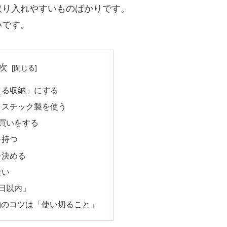
取り入れやすいものばかりです。
いです。
次
見える収納」にする
プラスチック製を使う
め買いをする
を持つ
を決める
ない
3日以内」
約のコツは「使い切ること」