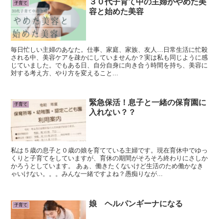
３０代子育て中の主婦がやめた美
子育て
容と始めた美容
毎日忙しい主婦のあなた。仕事、家庭、家族、友人…日常生活に忙殺
される中、美容ケアを疎かにしていませんか？実は私も同じように感
じていました。でもある日、自分自身に向き合う時間を持ち、美容に
対する考え方、やり方を変えること...
緊急保活！息子と一緒の保育園に
子育て
入れない？？
私は５歳の息子と０歳の娘を育てている主婦です。現在育休中でゆっ
くりと子育てをしていますが、育休の期間がそろそろ終わりにさしか
かろうとしています。 あぁ、働きたくないけど生活のため働かなき
ゃいけない。。。みんな一緒ですよね？愚痴りなが...
娘 ヘルパンギーナになる
子育て