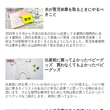
夫が育児休業を取るときにやるべ
子育て
きこと
2022年１０月から子供の出生の日から起算して８週間の期間内に合
計４週間分（28日を限度として産後パパ育休（出生時育児休業・２
回まで分割取得できます）をとれるようになりました。育児休業期間
中は要件を満たせは給料の約７割が支給されますのでパ...
出産前に買ってよかったベビーグ
子育て
ッズ 買わなくてもよかったベビ
ーグッズ
出産前に何を買っていいか分からないママ、パパの皆さん。ベビー雑
誌に要るモノリストがあるけど本当に必要？と思っている物があると
思います。そんな疑問を解消するために今回は私が買ってよかったベ
ビーグッズをご紹介します。 産前に買ってよかっ...