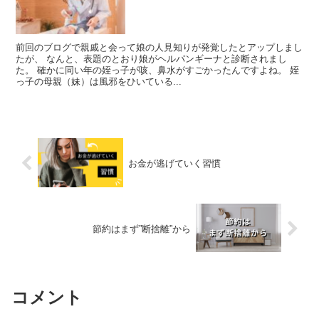
前回のブログで親戚と会って娘の人見知りが発覚したとアップしまし
たが、 なんと、表題のとおり娘がヘルパンギーナと診断されまし
た。 確かに同い年の姪っ子が咳、鼻水がすごかったんですよね。 姪
っ子の母親（妹）は風邪をひいている...
お金が逃げていく習慣
節約はまず”断捨離”から
コメント