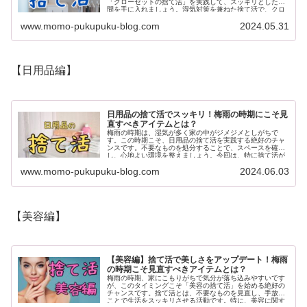
「クローゼットの捨て活」を実践して、スッキリとした空
間を手に入れましょう。湿気対策を兼ねた捨て活で、クロ
ーゼットの中を...
www.momo-pukupuku-blog.com
2024.05.31
【日用品編】
日用品の捨て活でスッキリ！梅雨の時期にこそ見
直すべきアイテムとは？
梅雨の時期は、湿気が多く家の中がジメジメとしがちで
す。この時期こそ、日用品の捨て活を実践する絶好のチャ
ンスです。不要なものを処分することで、スペースを確保
し、心地よい環境を整えましょう。今回は、特に捨て活が
必要な日...
www.momo-pukupuku-blog.com
2024.06.03
【美容編】
【美容編】捨て活で美しさをアップデート！梅雨
の時期こそ見直すべきアイテムとは？
梅雨の時期、家にこもりがちで気分が落ち込みやすいです
が、このタイミングこそ「美容の捨て活」を始める絶好の
チャンスです。捨て活とは、不要なものを見直し、手放す
ことで生活をスッキリさせる活動です。特に、美容に関す