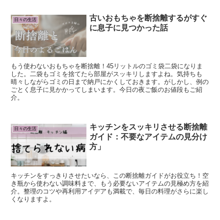
古いおもちゃを断捨離するがすぐ
日々の生活
に息子に見つかった話
もう使わないおもちゃを断捨離！45リットルのゴミ袋二袋になりま
した。二袋もゴミを捨てたら部屋がスッキリしますよね。気持ちも
晴々しながらゴミの日まで納戸にかくしておきます。がしかし、例の
ごとく息子に見かかってしまいます。今日の夜ご飯のお値段もご紹
介。
キッチンをスッキリさせる断捨離
日々の生活
ガイド：不要なアイテムの見分け
方」
キッチンをすっきりさせたいなら、この断捨離ガイドがお役立ち！空
き瓶から使わない調味料まで、もう必要ないアイテムの見極め方を紹
介。整理のコツや再利用アイデアも満載で、毎日の料理がさらに楽し
くなりますよ。