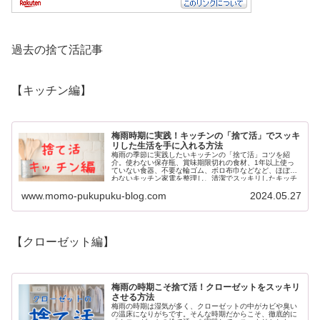
過去の捨て活記事
【キッチン編】
梅雨時期に実践！キッチンの「捨て活」でスッキ
リした生活を手に入れる方法
梅雨の季節に実践したいキッチンの「捨て活」コツを紹
介。使わない保存瓶、賞味期限切れの食材、1年以上使っ
ていない食器、不要な輪ゴム、ボロ布巾などなど、ほぼ使
わないキッチン家電を整理し、清潔でスッキリしたキッチ
ンを目指しましょう。
www.momo-pukupuku-blog.com
2024.05.27
【クローゼット編】
梅雨の時期こそ捨て活！クローゼットをスッキリ
させる方法
梅雨の時期は湿気が多く、クローゼットの中がカビや臭い
の温床になりがちです。そんな時期だからこそ、徹底的に