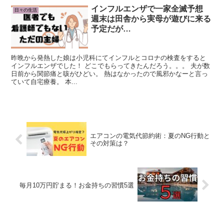
インフルエンザで一家全滅予想
日々の生活
週末は田舎から実母が遊びに来る
予定だが…
昨晩から発熱した娘は小児科にてインフルとコロナの検査をすると
インフルエンザでした！ どこでもらってきたんだろう。。。 夫が数
日前から関節痛と咳がひどい。 熱はなかったので風邪かなーと言っ
ていて自宅療養。 本...
エアコンの電気代節約術：夏のNG行動と
その対策は？
毎月10万円貯まる！お金持ちの習慣5選