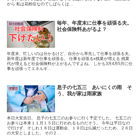
から 私は花粉症なのでしばらくは...
毎年、年度末に仕事を頑張る夫。
日々の生活
社会保険料あがるよ？
年度末、忙しいのは分かるけど、自分から率先して仕事を頑張る夫。
新年度は新年度で仕事を頑張る。 仕事を頑張る🟰残業が増える 残業
代が増えると社会保険料が上がるんですよね。 しかも3月4月5月に仕
事を頑張ってエネルギ...
息子の七五三 あいにくの雨 そ
子育て
う、我が家は雨家族
本日大安吉日。 息子の七五三のお参りに行く予定でした。 七五三の
お参りは本来１１月１５日に行われるものだそう。 今年は平日なの
で行けず、そしれ１８日は運動会、１９日は仏滅だったため、２６日
の大安としました。 その２...