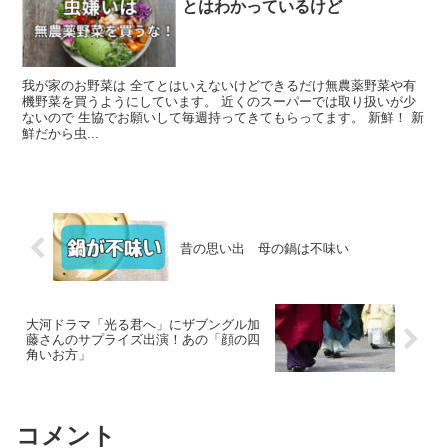
とはわかっているけど
我が家のお野菜は 全てとはいえないけどできるだけ無農薬野菜や有
機野菜を買うようにしています。 近くのスーパーでは取り扱いが少
ないので 生協でお願いして毎週持ってきてもらってます。 新鮮！ 新
鮮だから虫...
昔の思い出 母の鍋は不味い
大河ドラマ「光る君へ」にザブングル加
藤さんのサプライズ出演！あの「顔の四
角いお方」
コメント