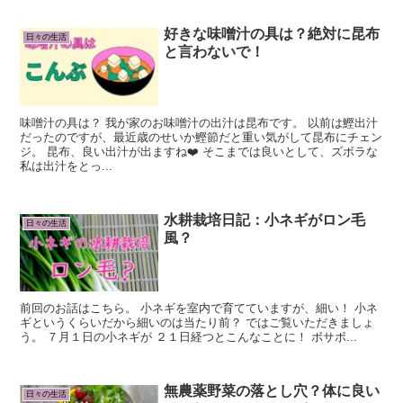
好きな味噌汁の具は？絶対に昆布
日々の生活
と言わないで！
味噌汁の具は？ 我が家のお味噌汁の出汁は昆布です。 以前は鰹出汁
だったのですが、最近歳のせいか鰹節だと重い気がして昆布にチェン
ジ。 昆布、良い出汁が出ますね❤️ そこまでは良いとして、ズボラな
私は出汁をとっ...
水耕栽培日記：小ネギがロン毛
日々の生活
風？
前回のお話はこちら。 小ネギを室内で育てていますが、細い！ 小ネ
ギというくらいだから細いのは当たり前？ ではご覧いただきましょ
う。 ７月１日の小ネギが ２１日経つとこんなことに！ ボサボ...
無農薬野菜の落とし穴？体に良い
日々の生活